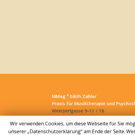
a
MMag.
Edith Zahler
Praxis für Musiktherapie und Psychot
Weinzierlgasse 9-11 / 16
1140 Wien
Wir verwenden Cookies, um diese Webseite für Sie mögl
+43 699 10 12 82 32
unserer „Datenschutzerklärung“ am Ende der Seite. Wen